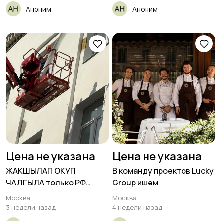
Аноним
Аноним
Цена не указана
Цена не указана
ЖАКШЫЛАП ОКУП
В команду проектов Lucky
ЧАЛГЫЛА только РФ
Group ищем
паспорт
Москва
Москва
3 недели назад
4 недели назад