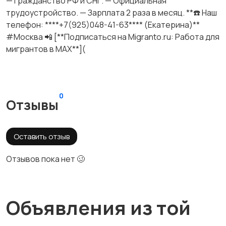
— Гражданство РФ и СНГ. — Официальная
трудоустройство. — Зарплата 2 раза в месяц. **☎️ Наш
телефон: ****+7(925)048-41-63**** (Екатерина)**
#Москва 📲 [**Подписаться на Migranto.ru: Работа для
мигрантов в MAX**](
0
Отзывы
Оставить отзыв
Отзывов пока нет 🥴
Объявления из той