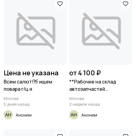
Цена не указана
от 4 100 ₽
Всем салют!👋 ищем
**Рабочие на склад
повара г/ц и
автозапчастей
(Московская обл.,
Москва
Москва
5 дней назад
2 недели назад
Аноним
Аноним