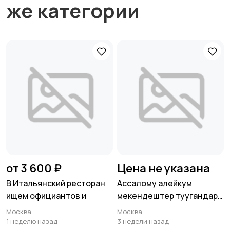
же категории
от 3 600 ₽
Цена не указана
В Итальянский ресторан
Ассалому алейкум
ищем официантов и
мекендештер туугандар
эртенкиге 70
Москва
Москва
1 неделю назад
3 недели назад