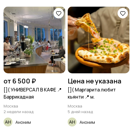
от 6 500 ₽
Цена не указана
[​]( УНИВЕРСАЛ В КАФЕ 📍
[​]( Маргарита любит
Баррикадная
кьянти 📍 м.
Москва
Москва
2 недели назад
5 дней назад
Аноним
Аноним