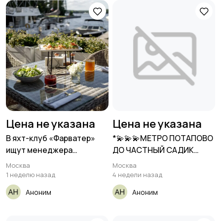
Цена не указана
Цена не указана
В яхт-клуб «Фарватер»
*💫💫💫МЕТРО ПОТАПОВО
ищут менеджера
ДО ЧАСТНЫЙ САДИК
ресторана:
АЧЫЛГАН💫💫*
Москва
Москва
1 неделю назад
4 недели назад
Аноним
Аноним