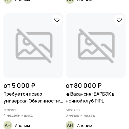
от 5 000 ₽
от 80 000 ₽
Требуется повар
🔥Вакансия: БАРБЭК в
универсал Обязанности:
ночной клуб PIPL
Приготовление блюд
Москва
Москва
4 недели назад
3 недели назад
Аноним
Аноним