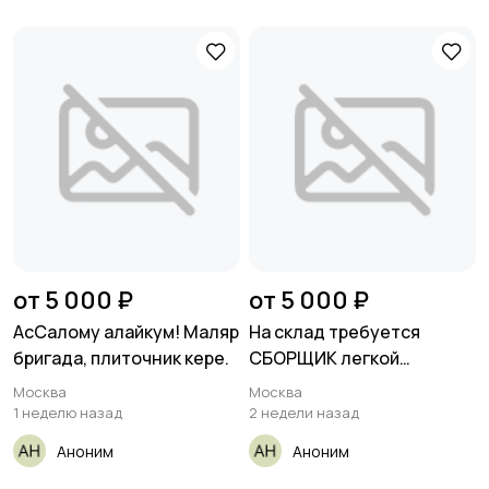
от 5 000 ₽
от 5 000 ₽
АсСалому алайкум! Маляр
На склад требуется
бригада, плиточник кере.
СБОРЩИК легкой
штучной
Москва
Москва
1 неделю назад
2 недели назад
Аноним
Аноним