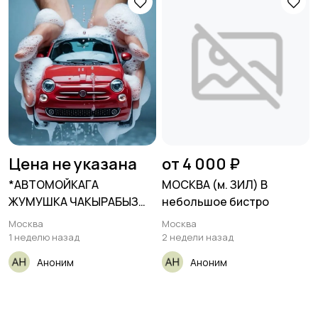
Цена не указана
от 4 000 ₽
*АВТОМОЙКАГА
МОСКВА (м. ЗИЛ) В
ЖУМУШКА ЧАКЫРАБЫЗ
небольшое бистро
СРОЧНО 🙋🏼🙋‍♀️📌👇🏼* На
Москва
Москва
1 неделю назад
2 недели назад
Аноним
Аноним