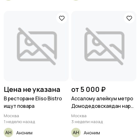
Цена не указана
от 5 000 ₽
В ресторане Eliso Bistro
Ассалому алейкум метро
ищут повара
Домодедовскаядан нары
40
Москва
Москва
1 неделю назад
3 недели назад
Аноним
Аноним