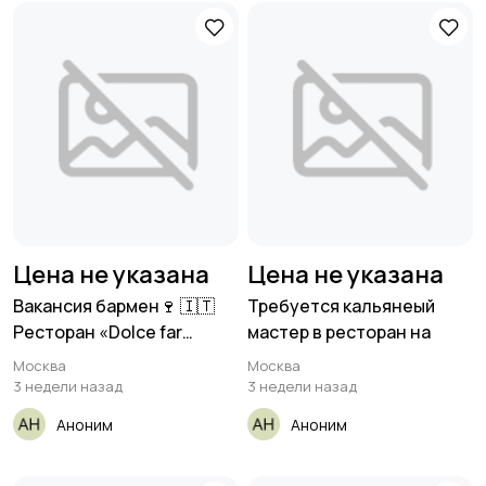
Цена не указана
Цена не указана
Вакансия бармен🍷 🇮🇹
Требуется кальянеый
Ресторан «Dolce far
мастер в ресторан на
niente»
Москва
Москва
3 недели назад
3 недели назад
Аноним
Аноним