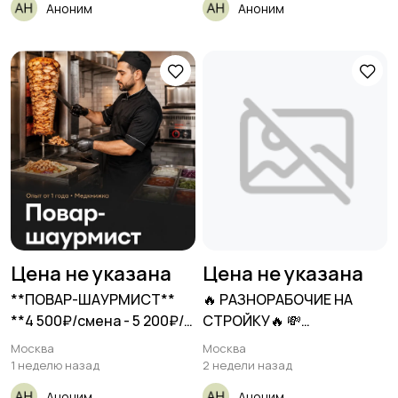
Аноним
Аноним
Цена не указана
Цена не указана
**ПОВАР-ШАУРМИСТ**
🔥 РАЗНОРАБОЧИЕ НА
**4 500₽/смена - 5 200₽/
СТРОЙКУ🔥 💸
смена**
ЕЖЕДНЕВНЫЕ
Москва
Москва
1 неделю назад
2 недели назад
Аноним
Аноним