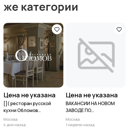
же категории
Цена не указана
Цена не указана
[​]( ресторан русской
ВАКАНСИИ НА НОВОМ
кухни Обломов
ЗАВОДЕ ПО
требуется:
ПРОИЗВОДСТВУ
Москва
Москва
4 дня назад
1 неделю назад