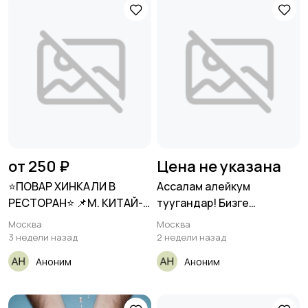
от 250 ₽
Цена не указана
⭐️ПОВАР ХИНКАЛИ В
Ассалам алейкум
РЕСТОРАН⭐️ 📌М. КИТАЙ-
туугандар! Бизге
ГОРОД
отделканы билген
Москва
Москва
3 недели назад
2 недели назад
Аноним
Аноним