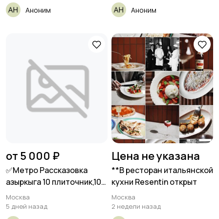
Аноним
Аноним
от 5 000 ₽
Цена не указана
✅Метро Рассказовка
**В ресторан итальянской
азыркыга 10 плиточник,10
кухни Resentin открыт
потолочник
Москва
Москва
5 дней назад
2 недели назад