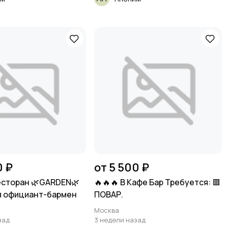
0 ₽
от 5 500 ₽
есторан 🌿GARDEN🌿
🔥🔥🔥 В Кафе Бар Требуется: 🟥
я официант-бармен
ПОВАР.
Москва
зад
3 недели назад