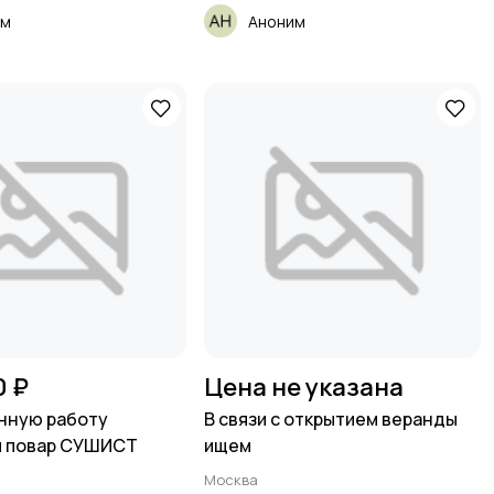
им
Аноним
0 ₽
Цена не указана
нную работу
В связи с открытием веранды
я повар СУШИСТ
ищем
Москва