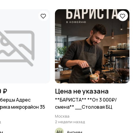
0 ₽
Цена не указана
берцы Адрес
**БАРИСТА** **От 3 000₽/
ика микрорайон 35
смена** __Столовая БЦ
Москва
д
2 недели назад
им
Аноним