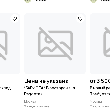
Цена не указана
от 3 50
склад
❗️БАРИСТА ❗️ В ресторан «La
В новый р
Л
Raqqete»
Требуетс
Москва
Москва
2 недели назад
2 недели на