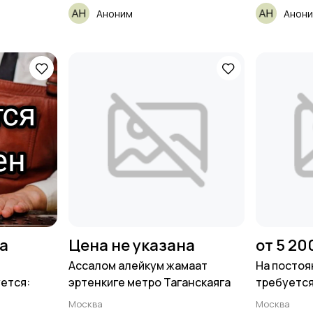
Аноним
Анон
на
Цена не указана
от 5 20
Ассалом алейкум жамаат
На постоя
ется:
эртенкиге метро Таганскаяга
требуетс
Москва
Москва