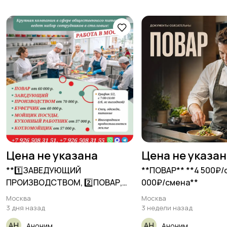
Цена не указана
Цена не указа
**1️⃣ЗАВЕДУЮЩИЙ
**ПОВАР** **4 500₽/с
ПРОИЗВОДСТВОМ, 2️⃣ПОВАР,
000₽/смена**
3️⃣БУФЕТЧИК, 4️⃣МОЙЩИК
Москва
Москва
ПОСУДЫ,
3 дня назад
3 недели назад
Аноним
Аноним