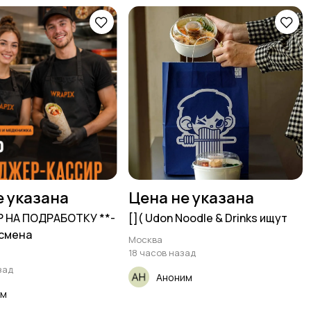
е указана
Цена не указана
Р НА ПОДРАБОТКУ **-
[​]( Udon Noodle & Drinks ищут
смена
Москва
18 часов назад
зад
Аноним
им