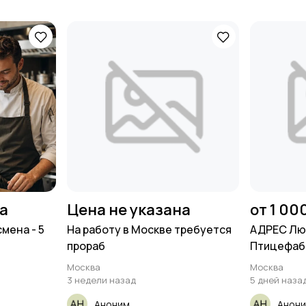
на
Цена не указана
от 1 00
мена - 5
На работу в Москве требуется
АДРЕС Лю
прораб
Птицефабр
Москва
Москва
3 недели назад
5 дней наза
Аноним
Анон