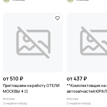
от 510 ₽
от 437 ₽
Приглашаем на работу ОТЕЛИ
**Комплектовщик на 
МОСКВЫ 👩🏻
автозапчастей ЮРА
(Домодедово)**
Москва
Москва
2 недели назад
2 недели назад