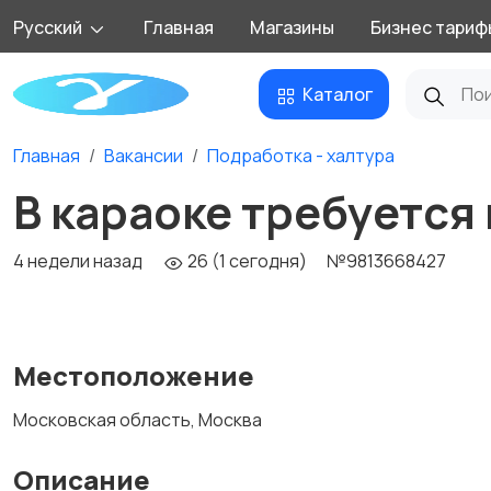
Русский
Главная
Магазины
Бизнес тариф
Каталог
Главная
Вакансии
Подработка - халтура
В караоке требуется
4 недели назад
26 (1 сегодня)
№9813668427
Местоположение
Московская область, Москва
Описание