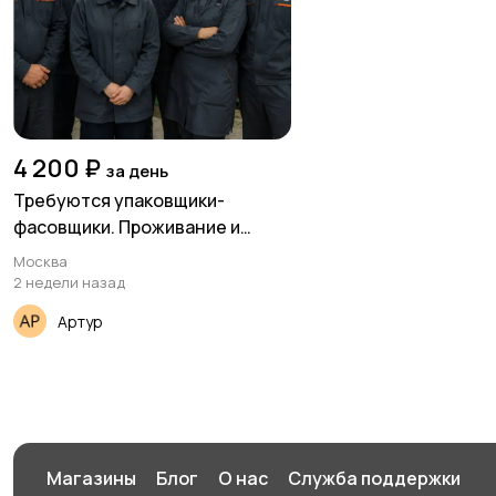
4 200 ₽
за день
Требуются упаковщики-
фасовщики. Проживание и
питание бесплатное
Москва
2 недели назад
Артур
Магазины
Блог
О нас
Служба поддержки