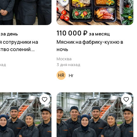
110 000 ₽
за день
за месяц
 сотрудники на
Мясник на фабрику-кухню в
тво солений.
ночь
е и 3х разовое
Москва
есплатное
зад
3 дня назад
Hr