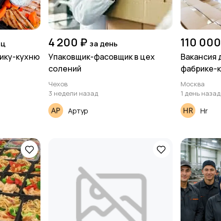
4 200 ₽
110 000
яц
за день
рику-кухню
Упаковщик-фасовщик в цех
Вакансия 
солений
фабрике-
Чехов
Москва
3 недели назад
1 день назад
Артур
Hr