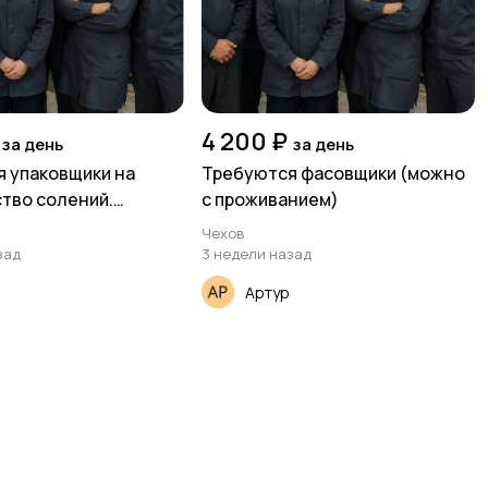
4 200 ₽
за день
за день
 упаковщики на
Требуются фасовщики (можно
тво солений.
с проживанием)
е и питание
Чехов
ое
зад
3 недели назад
Артур