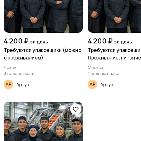
4 200 ₽
4 200 ₽
за день
за день
Требуются упаковщики (можно
Требуются упаковщи
с проживанием)
Проживание, питание
оформление мед.кни
Чехов
Москва
бесплатно
3 недели назад
1 неделю назад
Артур
Артур