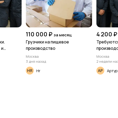
110 000 ₽
4 200 ₽
за месяц
ки.
Грузчики на пищевое
Требуются
 и
производство
производс
жки
Проживани
Москва
Москва
бесплатн
3 дня назад
2 недели на
Hr
Артур