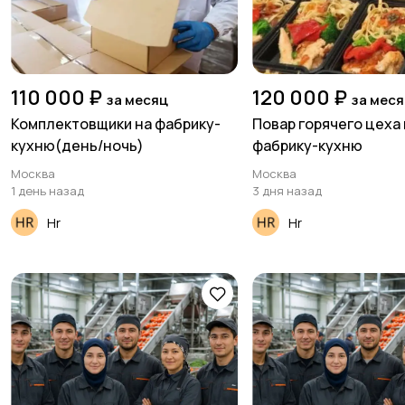
110 000 ₽
120 000 ₽
за месяц
за мес
Комплектовщики на фабрику-
Повар горячего цеха
кухню(день/ночь)
фабрику-кухню
Москва
Москва
1 день назад
3 дня назад
Hr
Hr